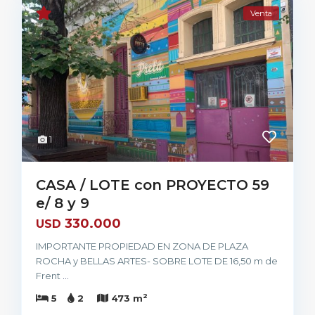
Venta
1
CASA / LOTE con PROYECTO 59
e/ 8 y 9
330.000
USD
IMPORTANTE PROPIEDAD EN ZONA DE PLAZA
ROCHA y BELLAS ARTES- SOBRE LOTE DE 16,50 m de
Frent
...
2
5
2
473 m