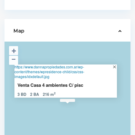
Map
https://www.dannapropiedades.com.ar/wp-
content/themes/wpresidence-child/css/css-
images/idxdefault.jpg
Venta Casa 4 ambientes C/ pisc
2
3 BD
2 BA
216 m