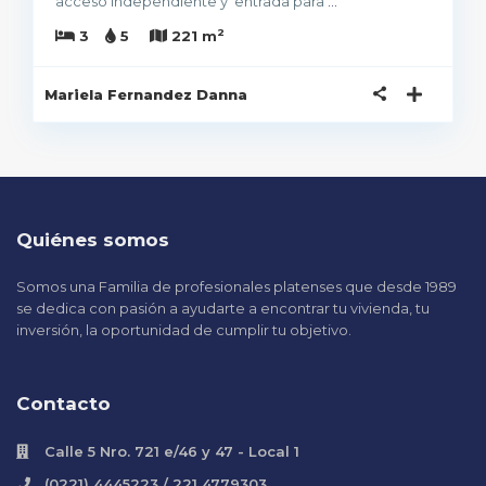
acceso independiente y entrada para
...
2
3
5
221 m
Mariela Fernandez Danna
Quiénes somos
Somos una Familia de profesionales platenses que desde 1989
se dedica con pasión a ayudarte a encontrar tu vivienda, tu
inversión, la oportunidad de cumplir tu objetivo.
Contacto
Calle 5 Nro. 721 e/46 y 47 - Local 1
(0221) 4445223 / 221 4779303