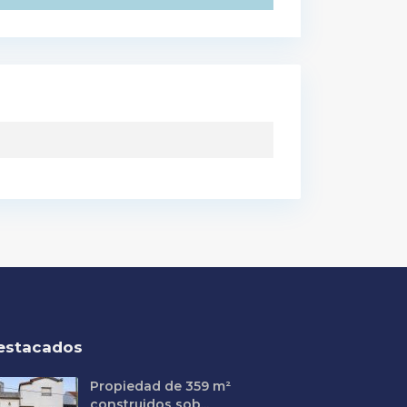
estacados
Propiedad de 359 m²
construidos sob...