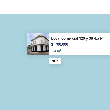
Local comercial 120 y 38 -La P
700.000
$
2
134 m
700K