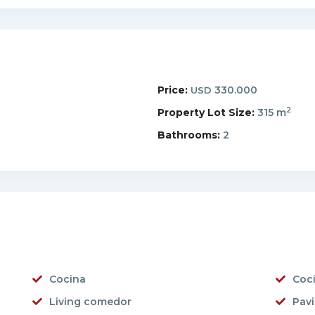
Price:
330.000
USD
2
Property Lot Size:
315 m
Bathrooms:
2
Cocina
Coc
Living comedor
Pav