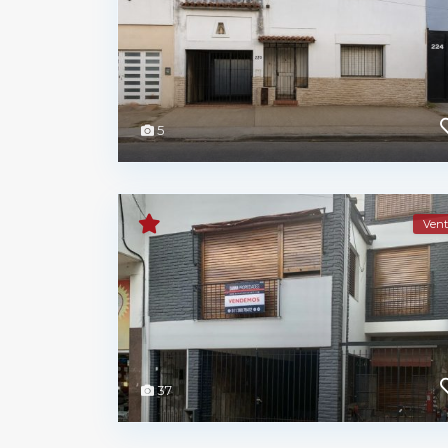
5
Vent
37