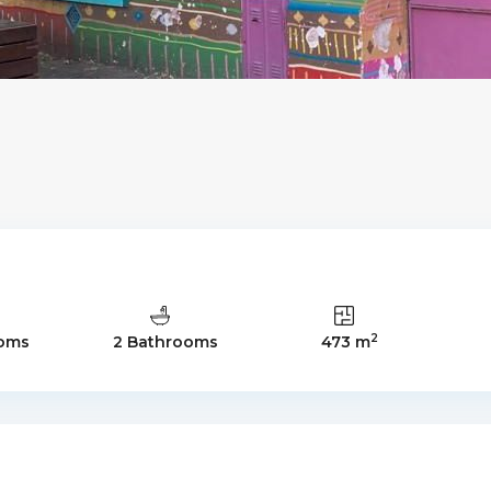
2
ooms
2 Bathrooms
473 m