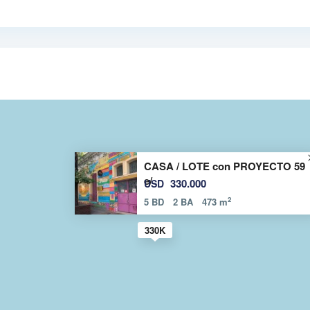
CASA / LOTE con PROYECTO 59
e/
330.000
USD
2
5 BD
2 BA
473 m
330K