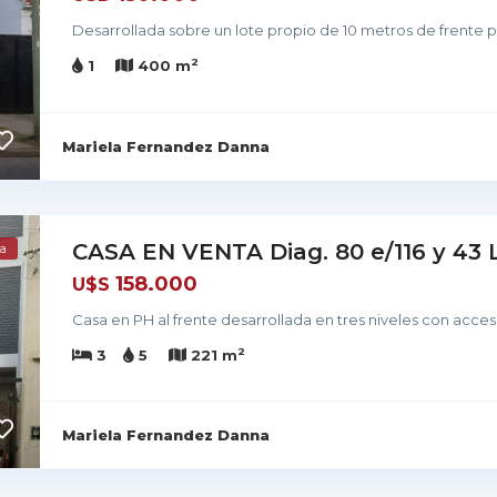
Desarrollada sobre un lote propio de 10 metros de frente
2
1
400 m
Mariela Fernandez Danna
CASA EN VENTA Diag. 80 e/116 y 43 
a
158.000
U$S
Casa en PH al frente desarrollada en tres niveles con acc
2
3
5
221 m
Mariela Fernandez Danna