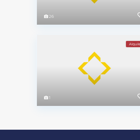
26
Alquil
1