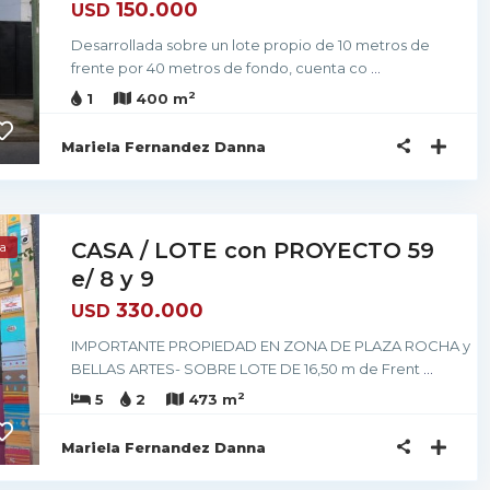
150.000
USD
Desarrollada sobre un lote propio de 10 metros de
frente por 40 metros de fondo, cuenta co
...
2
1
400 m
Mariela Fernandez Danna
CASA / LOTE con PROYECTO 59
a
e/ 8 y 9
330.000
USD
IMPORTANTE PROPIEDAD EN ZONA DE PLAZA ROCHA y
BELLAS ARTES- SOBRE LOTE DE 16,50 m de Frent
...
2
5
2
473 m
Mariela Fernandez Danna