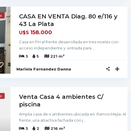
CASA EN VENTA Diag. 80 e/116 y
a
43 La Plata
158.000
U$S
Casa en PH al frente desarrollada en tres niveles con
acceso independiente y entrada para
...
2
3
5
221 m
Mariela Fernandez Danna
Venta Casa 4 ambientes C/
a
piscina
Amplia casa de 4 ambientes ubicada en Ramos Mejía. Al
frente, una atractiva fachada con j
...
2
3
2
216 m