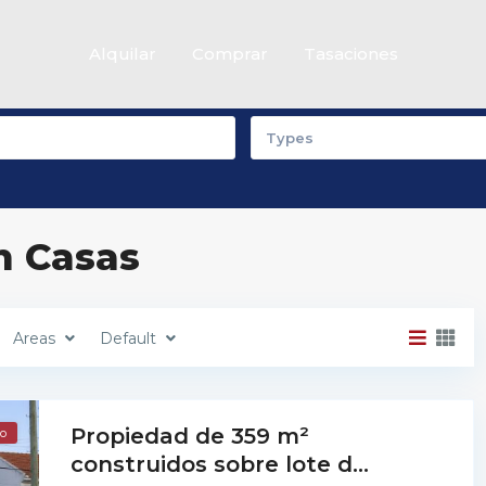
Alquilar
Comprar
Tasaciones
Casas
Departamentos
Types
in Casas
Areas
Default
Propiedad de 359 m²
o
construidos sobre lote d...