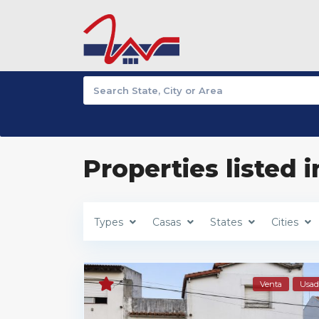
Properties listed 
Types
Casas
States
Cities
Venta
Usad