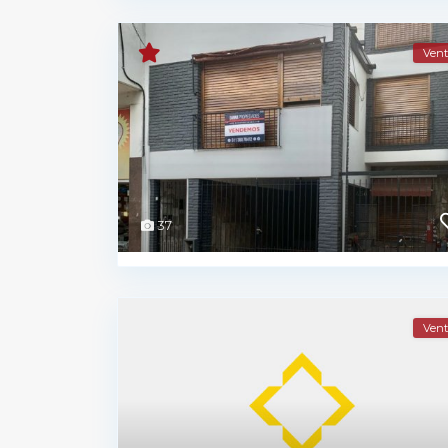
Vent
37
Vent