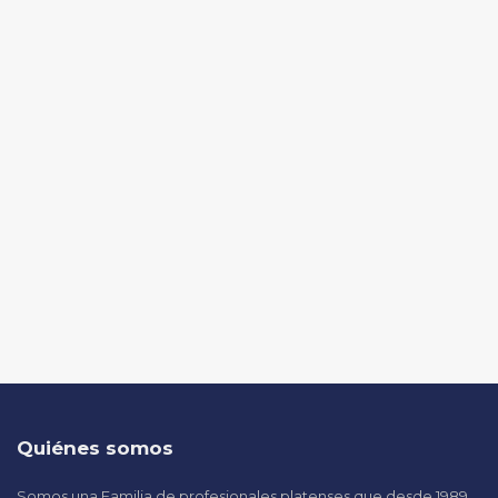
Quiénes somos
Somos una Familia de profesionales platenses que desde 1989