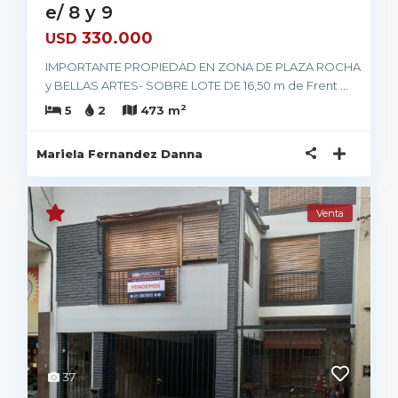
e/ 8 y 9
330.000
USD
IMPORTANTE PROPIEDAD EN ZONA DE PLAZA ROCHA
y BELLAS ARTES- SOBRE LOTE DE 16,50 m de Frent
...
2
5
2
473 m
Mariela Fernandez Danna
Venta
37