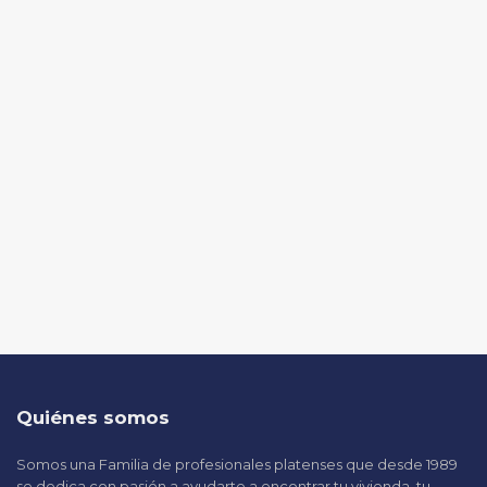
Quiénes somos
Somos una Familia de profesionales platenses que desde 1989
se dedica con pasión a ayudarte a encontrar tu vivienda, tu