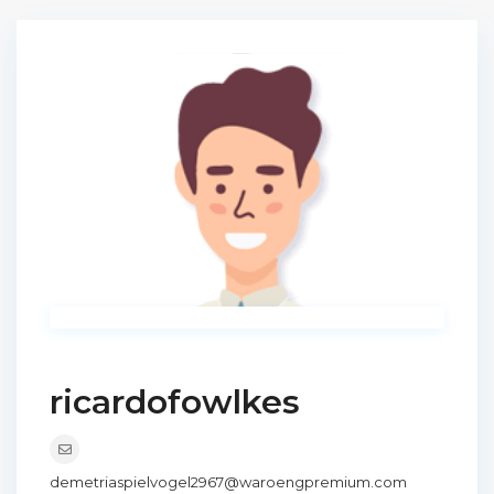
ricardofowlkes
demetriaspielvogel2967@waroengpremium.com