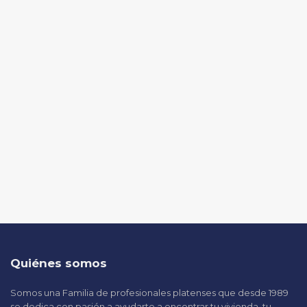
Quiénes somos
Somos una Familia de profesionales platenses que desde 1989
se dedica con pasión a ayudarte a encontrar tu vivienda, tu