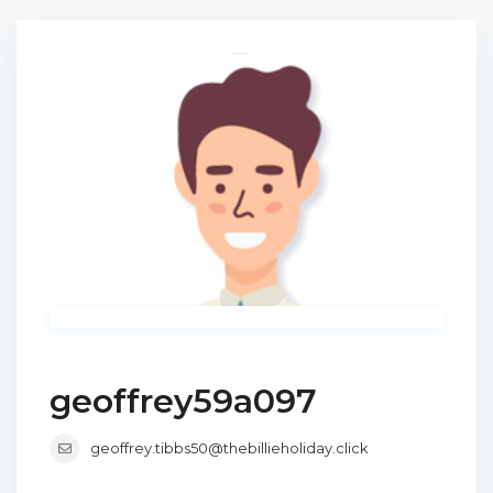
geoffrey59a097
geoffrey.tibbs50@thebillieholiday.click