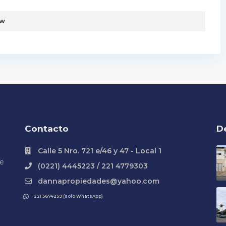
ew
Contacto
D
Calle 5 Nro. 721 e/46 y 47 - Local 1
te
(0221) 4445223 / 221 4779303
dannapropiedades@yahoo.com
221 5674259 (solo WhatsApp)