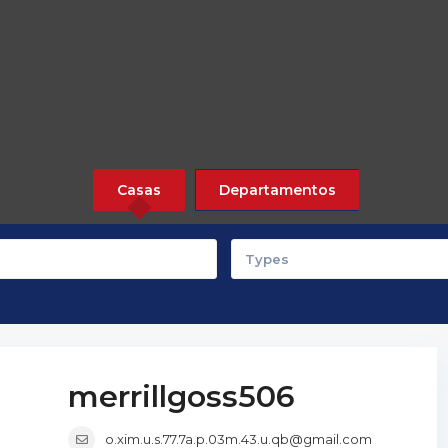
Casas
Departamentos
Types
merrillgoss506
o.xim.u.s.77.7a.p.03m.43.u.qb@gmail.com