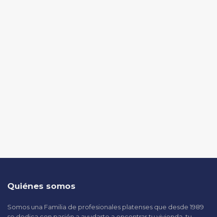
Quiénes somos
Somos una Familia de profesionales platenses que desde 1989
se dedica con pasión a ayudarte a encontrar tu vivienda, tu