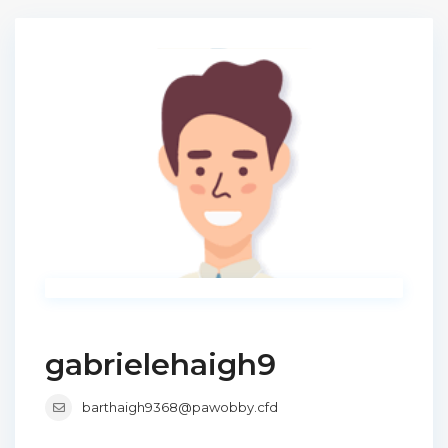
gabrielehaigh9
barthaigh9368@pawobby.cfd