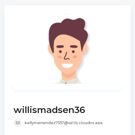
willismadsen36
kellymenendez7557@ssl.tls.cloudns.asia