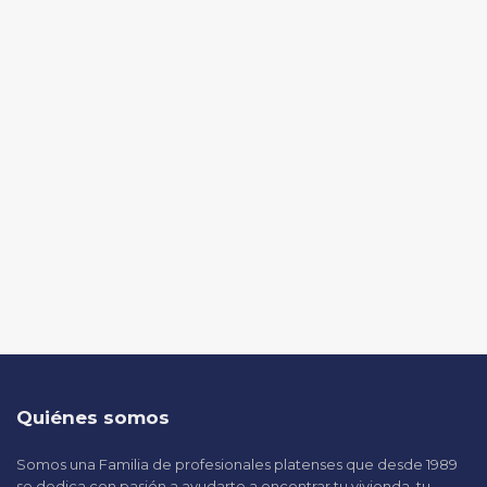
Quiénes somos
Somos una Familia de profesionales platenses que desde 1989
se dedica con pasión a ayudarte a encontrar tu vivienda, tu