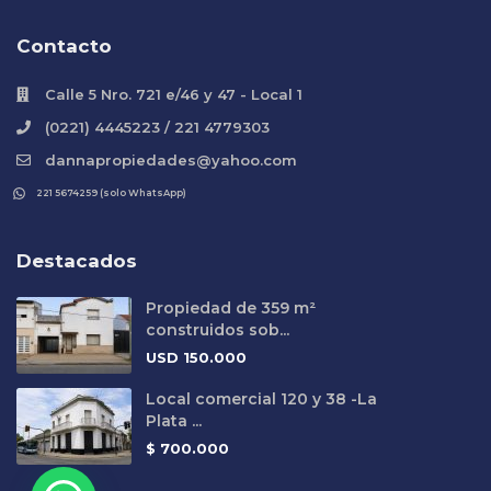
Contacto
Calle 5 Nro. 721 e/46 y 47 - Local 1
(0221) 4445223 / 221 4779303
dannapropiedades@yahoo.com
221 5674259 (solo WhatsApp)
Destacados
Propiedad de 359 m²
construidos sob...
USD
150.000
Local comercial 120 y 38 -La
Plata ...
$
700.000