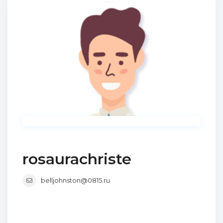
rosaurachriste
belljohnston@0815.ru