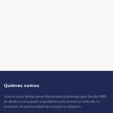
Quiénes somos
Somos una Familia de profesionales platenses que desde 1989
se dedica con pasión a ayudarte a encontrar tu vivienda, tu
inversión, la oportunidad de cumplir tu objetivo.