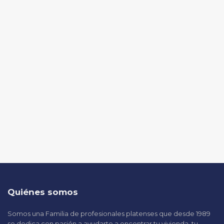
Quiénes somos
Somos una Familia de profesionales platenses que desde 1989
se dedica con pasión a ayudarte a encontrar tu vivienda, tu