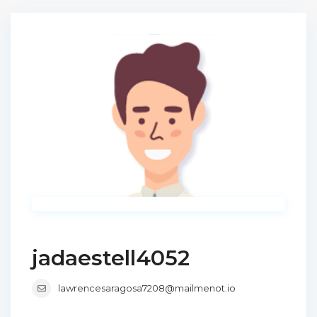
jadaestell4052
lawrencesaragosa7208@mailmenot.io