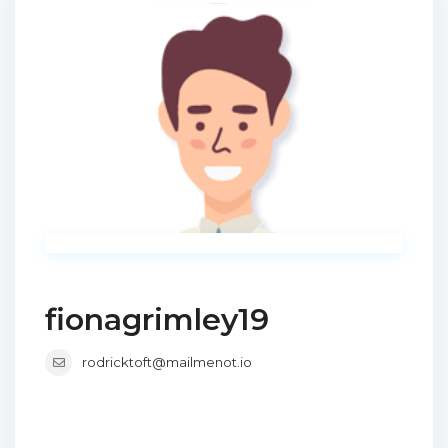
fionagrimley19
rodricktoft@mailmenot.io