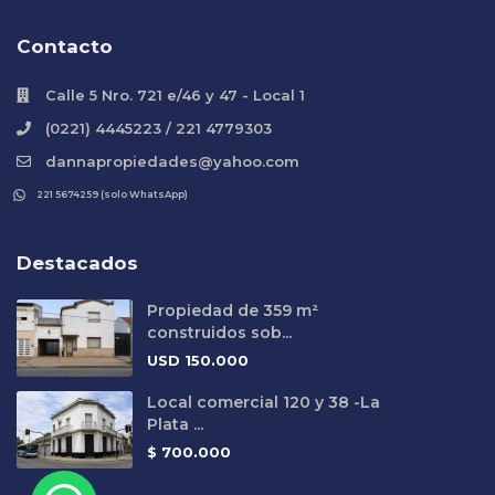
Contacto
Calle 5 Nro. 721 e/46 y 47 - Local 1
(0221) 4445223 / 221 4779303
dannapropiedades@yahoo.com
221 5674259 (solo WhatsApp)
Destacados
Propiedad de 359 m²
construidos sob...
USD
150.000
Local comercial 120 y 38 -La
Plata ...
$
700.000