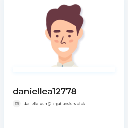
daniellea12778
danielle-burr@ninjatransfers.click