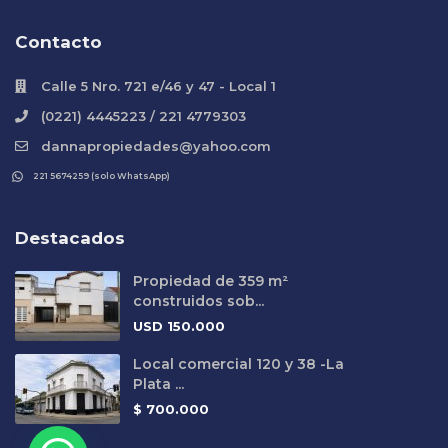
Contacto
Calle 5 Nro. 721 e/46 y 47 - Local 1
(0221) 4445223 / 221 4779303
dannapropiedades@yahoo.com
221 5674259 (solo WhatsApp)
Destacados
Propiedad de 359 m²
construidos sob...
USD
150.000
Local comercial 120 y 38 -La
Plata ...
$
700.000