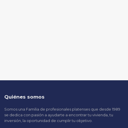
Quiénes somos
Somos una Familia de profesionales platenses que desde 1989
se dedica con pasión a ayudarte a encontrar tu vivienda, tu
inversión, la oportunidad de cumplir tu objetivo.