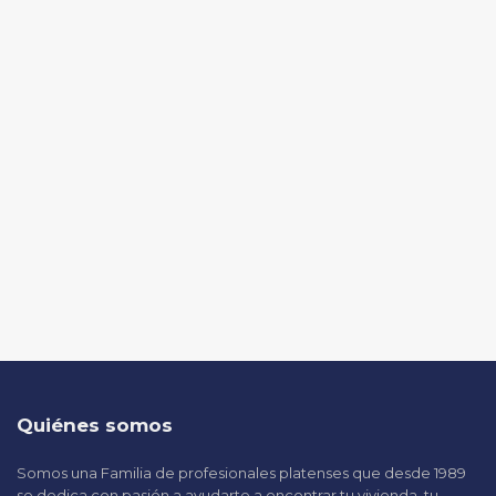
Quiénes somos
Somos una Familia de profesionales platenses que desde 1989
se dedica con pasión a ayudarte a encontrar tu vivienda, tu