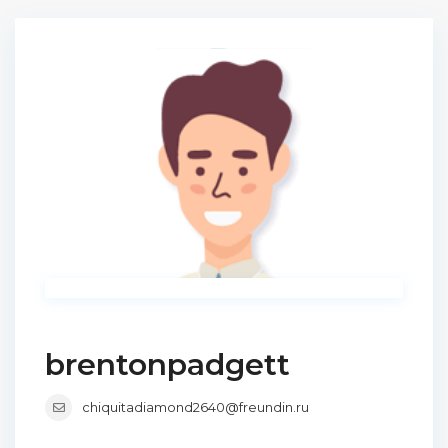
brentonpadgett
chiquitadiamond2640@freundin.ru