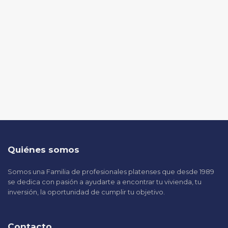
Quiénes somos
Somos una Familia de profesionales platenses que desde 1989
se dedica con pasión a ayudarte a encontrar tu vivienda, tu
inversión, la oportunidad de cumplir tu objetivo.
Contacto