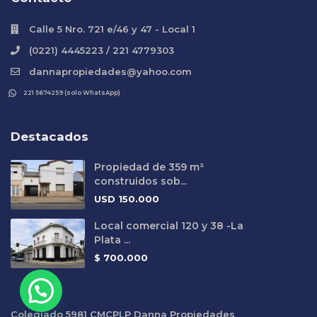
Calle 5 Nro. 721 e/46 y 47 - Local 1
(0221) 4445223 / 221 4779303
dannapropiedades@yahoo.com
221 5674259 (solo WhatsApp)
Destacados
Propiedad de 359 m²
construidos sob...
USD
150.000
Local comercial 120 y 38 -La
Plata ...
$
700.000
Colegiado 5981 CMCPLP Danna Propiedades